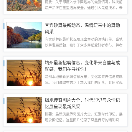
报告
摘要：关于印度入侵中国边界的最新情况，科技前
沿产品正在重塑边界安全。通过引入先进技术，未
来防护新篇章正在展开。印度与中国边界的冲突和
安全形势受到关注，科技产品的进步为边界安全带
宜宾砂舞最新动态，温情纽带中的舞动
来新的解决方案。产品概述这款高科技产品是...
风采
宜宾砂舞的最新状况展现出舞动的温情纽带。当地
砂舞发展蓬勃，吸引了众多舞蹈爱好者参与。舞者
们在优美的音乐中舞动身体，通过砂舞表达情感，
传递温暖。砂舞不仅是一种舞蹈艺术，更是人们交
靖州最新招聘信息，变化带来自信与成
流、放松和享受生活的平台。宜宾砂舞的持续...
就感，我们在寻找你！
靖州本地最新招聘信息发布，变化带来自信与成就
感。我们诚邀有志之士加入我们的团队，共同实现
个人价值。无论您是寻找就业机会还是期待事业发
展，这里都有适合您的岗位。我们期待您的到来，
凤凰传奇图片大全，时代印记与永恒记
一同创造美好未来！你们是否已经准备好迎接...
忆展呈现最新风采
摘要：最新凤凰传奇图片大全，汇聚时代印记，展
现永恒记忆。这些图片记录了凤凰传奇的精彩瞬
间，反映了时代的风貌和文化的传承。欣赏这些图