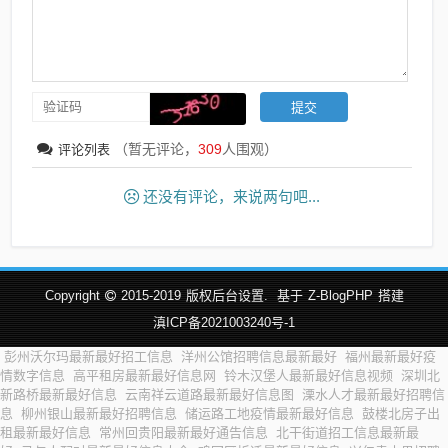
（暂无评论，
309
人围观）
评论列表
还没有评论，来说两句吧...
Copyright
2015-2019
版权后台设置.
基于
Z-BlogPHP
搭建
滇ICP备2021003240号-1
彭州沃尔玛最新最好招工信息
洋州公馆招聘信息最新最好
福州最新最好疫
情数字信息
高平租房最新最好信息网
铃木汉堡人最新最好信息视频
深圳北
新路桥最新最好信息
云南祥云道路最新最好信息图
溧水人才最新最好招聘信
息
柳州银山最新最好招聘信息
储运路工地疫情最新最好信息
鼓楼北房子出
租最新最好信息
常州回贵阳最新最好通告信息
北干街道招工信息最新最