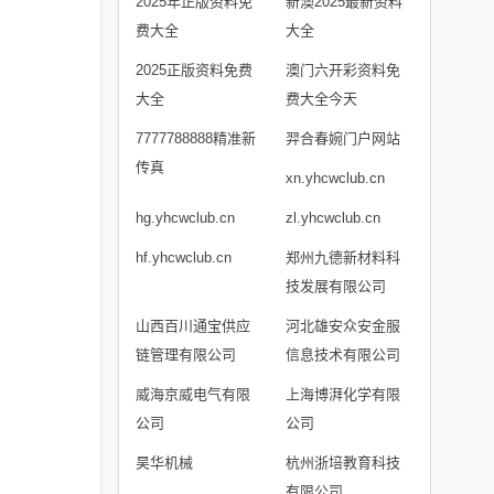
2025年正版资料免
新澳2025最新资料
费大全
大全
2025正版资料免费
澳门六开彩资料免
大全
费大全今天
7777788888精准新
羿合春婉门户网站
传真
xn.yhcwclub.cn
hg.yhcwclub.cn
zl.yhcwclub.cn
hf.yhcwclub.cn
郑州九德新材料科
技发展有限公司
山西百川通宝供应
河北雄安众安金服
链管理有限公司
信息技术有限公司
威海京威电气有限
上海博湃化学有限
公司
公司
昊华机械
杭州浙培教育科技
有限公司