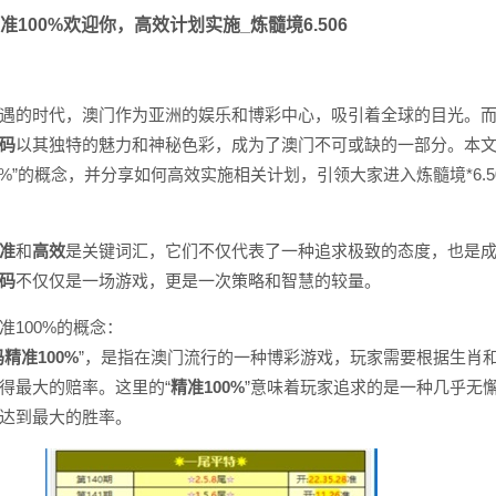
100%欢迎你，高效计划实施_炼髓境6.506
遇的时代，澳门作为亚洲的娱乐和博彩中心，吸引着全球的目光。
码
以其独特的魅力和神秘色彩，成为了澳门不可或缺的一部分。本
0%”的概念，并分享如何高效实施相关计划，引领大家进入炼髓境*6.5
准
和
高效
是关键词汇，它们不仅代表了一种追求极致的态度，也是
码
不仅仅是一场游戏，更是一次策略和智慧的较量。
100%的概念：
精准100%
”，是指在澳门流行的一种博彩游戏，玩家需要根据生肖
得最大的赔率。这里的“
精准100%
”意味着玩家追求的是一种几乎无
达到最大的胜率。