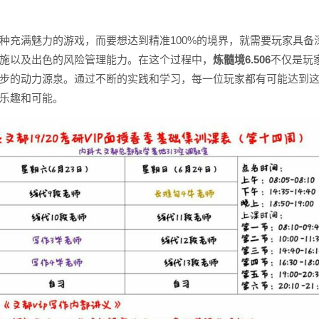
种充满魅力的游戏，而要想达到精准100%的境界，就需要玩家具备
施以及出色的风险管理能力。在这个过程中，
炼髓境6.506
不仅是玩
步的动力源泉。通过不断的实践和学习，每一位玩家都有可能达到
乐趣和可能。