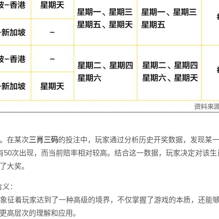
。在某次
三肖三码
的投注中，玩家通过分析历史开奖数据，发现某
中有50次出现，而当前赔率相对较高。结合这一数据，玩家决定对该生
了大奖。
含义：
里象征着玩家达到了一种高级的境界，不仅掌握了游戏的本质，还能
更高层次的理解和应用。