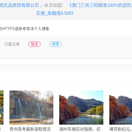
明文品商贸有限公司
，本文标题：
《澳门三肖三码精准100%欢迎你
实施_炼髓境6.506》
HTTPS请参考李洋个人博客
12篇文章
站点
微博
新
贵州高考最新录取情况
湖州车祸应对指南，初
裸贷新纪元